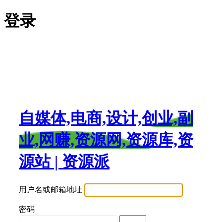
登录
自媒体,电商,设计,创业,副
业,网赚,资源网,资源库,资
源站 | 资源派
用户名或邮箱地址
密码