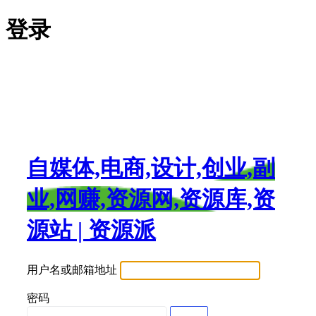
登录
自媒体,电商,设计,创业,副
业,网赚,资源网,资源库,资
源站 | 资源派
用户名或邮箱地址
密码